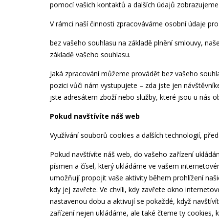
pomocí vašich kontaktů a dalších údajů zobrazujeme
V rámci naší činnosti zpracováváme osobní údaje pro
bez vašeho souhlasu na základě plnění smlouvy, naš
základě vašeho souhlasu.
Jaká zpracování můžeme provádět bez vašeho souhlasu
pozici vůči nám vystupujete – zda jste jen návštěv
jste adresátem zboží nebo služby, které jsou u nás 
Pokud navštívíte náš web
Využívání souborů cookies a dalších technologií, pře
Pokud navštívíte náš web, do vašeho zařízení ukládá
písmen a čísel, který ukládáme ve vašem internetov
umožňují propojit vaše aktivity během prohlížení naš
kdy jej zavřete. Ve chvíli, kdy zavřete okno interneto
nastavenou dobu a aktivují se pokaždé, když navštíví
zařízení nejen ukládáme, ale také čteme ty cookies,