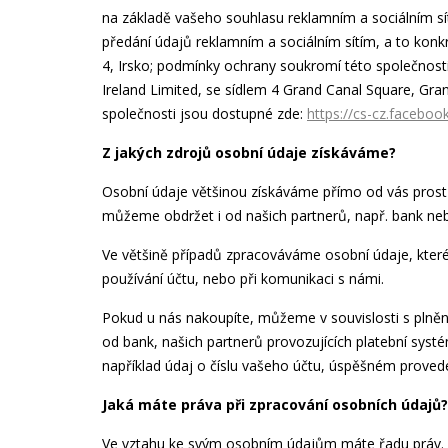
na základě vašeho souhlasu reklamním a sociálním sít
předání údajů reklamním a sociálním sítím, a to konk
4, Irsko; podmínky ochrany soukromí této společnost
Ireland Limited, se sídlem 4 Grand Canal Square, Gr
společnosti jsou dostupné zde:
https://cs-cz.faceboo
Z jakých zdrojů osobní údaje získáváme?
Osobní údaje většinou získáváme přímo od vás prost
můžeme obdržet i od našich partnerů, např. bank neb
Ve většině případů zpracováváme osobní údaje, které
používání účtu, nebo při komunikaci s námi.
Pokud u nás nakoupíte, můžeme v souvislosti s plně
od bank, našich partnerů provozujících platební systém
například údaj o číslu vašeho účtu, úspěšném provede
Jaká máte práva při zpracování osobních údajů?
Ve vztahu ke svým osobním údajům máte řadu práv. J