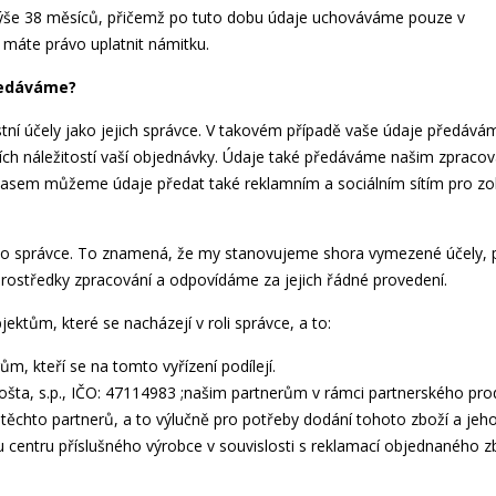
výše 38 měsíců, přičemž po tuto dobu údaje uchováváme pouze v
máte právo uplatnit námitku.
ředáváme?
tní účely jako jejich správce. V takovém případě vaše údaje předává
ších náležitostí vaší objednávky. Údaje také předáváme našim zpraco
uhlasem můžeme údaje předat také reklamním a sociálním sítím pro zo
o správce. To znamená, že my stanovujeme shora vymezené účely, 
ostředky zpracování a odpovídáme za jejich řádné provedení.
tům, které se nacházejí v roli správce, a to:
m, kteří se na tomto vyřízení podílejí.
šta, s.p., IČO: 47114983 ;našim partnerům v rámci partnerského pro
těchto partnerů, a to výlučně pro potřeby dodání tohoto zboží a jeh
 centru příslušného výrobce v souvislosti s reklamací objednaného zb