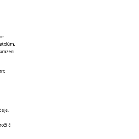
me
vatelům,
brazení
pro
deje,
o
oží či