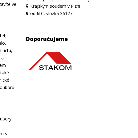
tavíte ve
Krajským soudem v Plzni
oddíl C, vložka 36127
el;
Doporučujeme
slo,
m účtu,
 a
šem
 také
nické
 souborů
oubory
ám s