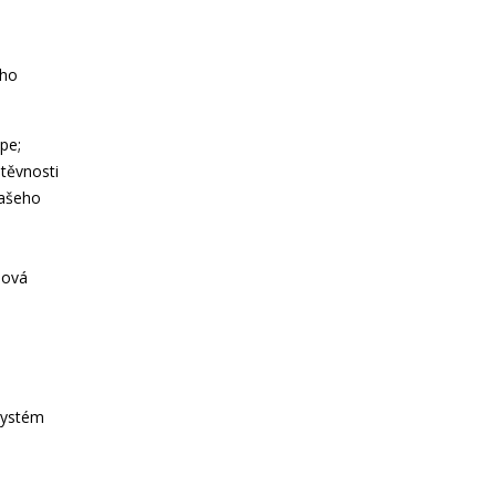
ého
pe;
těvnosti
našeho
mová
 systém