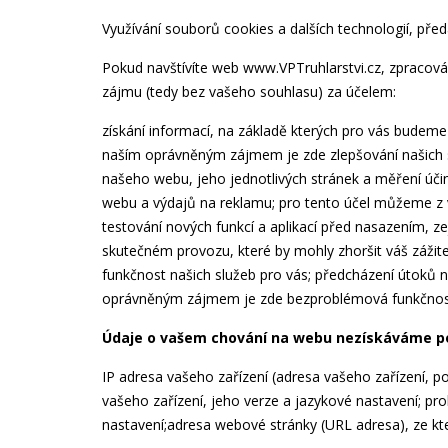
Využívání souborů cookies a dalších technologií, pře
Pokud navštívíte web www.VPTruhlarstvi.cz, zpraco
zájmu (tedy bez vašeho souhlasu) za účelem:
získání informací, na základě kterých pro vás budem
naším oprávněným zájmem je zde zlepšování našich sl
našeho webu, jeho jednotlivých stránek a měření úč
webu a výdajů na reklamu; pro tento účel můžeme z 
testování nových funkcí a aplikací před nasazením,
skutečném provozu, které by mohly zhoršit váš záž
funkčnost našich služeb pro vás; předcházení útoků n
oprávněným zájmem je zde bezproblémová funkčnost 
Údaje o vašem chování na webu nezískáváme pou
IP adresa vašeho zařízení (adresa vašeho zařízení, po
vašeho zařízení, jeho verze a jazykové nastavení; pro
nastavení;adresa webové stránky (URL adresa), ze kte