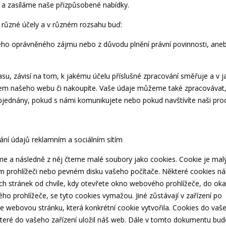
 a zasíláme naše přizpůsobené nabídky.
 různé účely a v různém rozsahu buď:
eho oprávněného zájmu nebo z důvodu plnění právní povinnosti, ane
, závisí na tom, k jakému účelu příslušné zpracování směřuje a v j
níkem našeho webu či nakoupíte. Vaše údaje můžeme také zpracovávat
objednány, pokud s námi komunikujete nebo pokud navštívíte naši pro
dání údajů reklamním a sociálním sítím
me a následně z něj čteme malé soubory jako cookies. Cookie je mal
ém prohlížeči nebo pevném disku vašeho počítače. Některé cookies n
ich stránek od chvíle, kdy otevřete okno webového prohlížeče, do ok
vého prohlížeče, se tyto cookies vymažou. Jiné zůstávají v zařízení po
te webovou stránku, která konkrétní cookie vytvořila. Cookies do vaš
 které do vašeho zařízení uložil náš web. Dále v tomto dokumentu bu