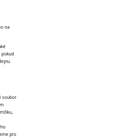
bo na
aké
, pokud
dejnu.
ý soubor
ám
amžiku,
eho
deme pro