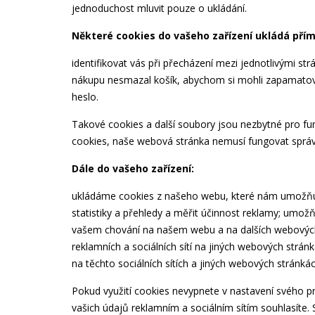
jednoduchost mluvit pouze o ukládání.
Některé cookies do vašeho zařízení ukládá pří
identifikovat vás při přecházení mezi jednotlivými s
nákupu nesmazal košík, abychom si mohli zapamatovat
heslo.
Takové cookies a další soubory jsou nezbytné pro fu
cookies, naše webová stránka nemusí fungovat sprá
Dále do vašeho zařízení:
ukládáme cookies z našeho webu, které nám umožňují
statistiky a přehledy a měřit účinnost reklamy; umož
vašem chování na našem webu a na dalších webových 
reklamních a sociálních sítí na jiných webových strá
na těchto sociálních sítích a jiných webových stránká
Pokud využití cookies nevypnete v nastavení svého p
vašich údajů reklamním a sociálním sítím souhlasíte.