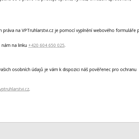
kon práva na VPTruhlarstvi.cz je pomocí vyplnění webového formuláře 
e nám na linku
+420 604 650 025
.
 vašich osobních údajů je vám k dispozici náš pověřenec pro ochranu
ptruhlarstvi.cz
.