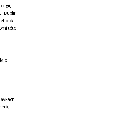
logií,
t, Dublin
cebook
omí této
daje
návkách
nerů,