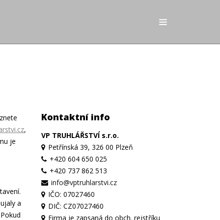
Kontaktní info
eznete
rstvi.cz
,
VP TRUHLÁŘSTVÍ s.r.o.
mu je
Petřínská 39, 326 00 Plzeň
+420 604 650 025
+420 737 862 513
info@vptruhlarstvi.cz
tavení.
IČO: 07027460
ujaly a
DIČ: CZ07027460
. Pokud
Firma je zapsaná do obch. rejstříku