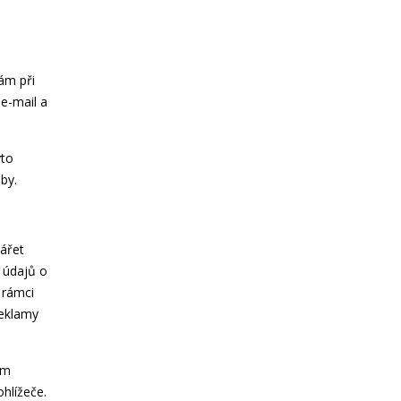
ám při
e-mail a
yto
by.
ářet
u údajů o
 rámci
reklamy
ím
hlížeče.