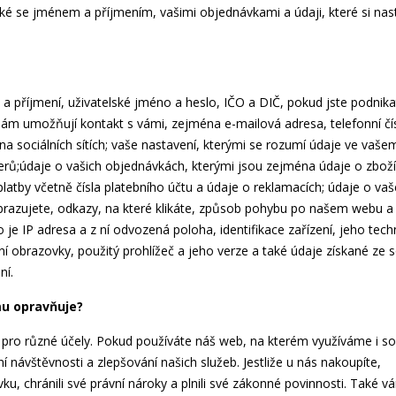
aké se jménem a příjmením, vašimi objednávkami a údaji, které si nas
a příjmení, uživatelské jméno a heslo, IČO a DIČ, pokud jste podnikat
 nám umožňují kontakt s vámi, zejména e-mailová adresa, telefonní čí
na sociálních sítích; vaše nastavení, kterými se rozumí údaje ve vaše
terů;údaje o vašich objednávkách, kterými jsou zejména údaje o zboží
 platby včetně čísla platebního účtu a údaje o reklamacích; údaje o va
obrazujete, odkazy, na které klikáte, způsob pohybu po našem webu a
o je IP adresa a z ní odvozená poloha, identifikace zařízení, jeho tech
ní obrazovky, použitý prohlížeč a jeho verze a také údaje získané ze
ní.
mu opravňuje?
 pro různé účely. Pokud používáte náš web, na kterém využíváme i s
návštěvnosti a zlepšování našich služeb. Jestliže u nás nakoupíte,
u, chránili své právní nároky a plnili své zákonné povinnosti. Také v