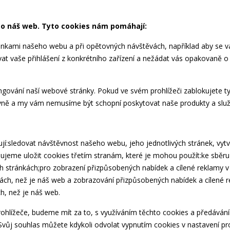
mo náš web. Tyto cookies nám pomáhají:
tránkami našeho webu a při opětovných návštěvách, například aby se v
 vaše přihlášení z konkrétního zařízení a nežádat vás opakovaně o 
ngování naší webové stránky. Pokud ve svém prohlížeči zablokujete t
vně a my vám nemusíme být schopní poskytovat naše produkty a služ
:sledovat návštěvnost našeho webu, jeho jednotlivých stránek, vytv
ňujeme uložit cookies třetím stranám, které je mohou použít:ke sběr
stránkách;pro zobrazení přizpůsobených nabídek a cílené reklamy v
nkách, než je náš web a zobrazování přizpůsobených nabídek a cílené 
ch, než je náš web.
rohlížeče, budeme mít za to, s využíváním těchto cookies a předáván
 Svůj souhlas můžete kdykoli odvolat vypnutím cookies v nastavení pro