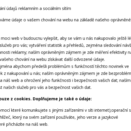
dání údajů reklamním a sociálním sítím
váváme údaje o vašem chování na webu na základě našeho oprávněn
e moci web v budoucnu vylepšit, aby se vám u nás nakupovalo ještě lé
užeb pro vás; vytváření statistik a přehledů, zejména sledování návš
innosti reklamy; naším oprávněným zájmem je zde měření efektivity 
vašeho chování na webu získávat další odvozené údaje.
 zejména abychom předešli problémům s funkčností těchto novinek ve
itek z nakupování u nás; naším oprávněným zájmem je zde bezproblé
a náš web a ohrožení jeho funkčnosti i bezpečnosti vašich dat; naším
našich služeb pro vás a bezpečnost vašich dat.
ze z cookies. Doplňujeme je také o údaje:
mocí které komunikujete s jinými zařízeními v síti internet);operační
hlížeč, který na svém zařízení používáte, jeho verze a jazykové
ré přicházíte na náš web.