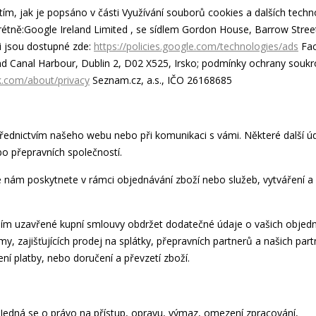
ím, jak je popsáno v části Využívání souborů cookies a dalších techno
rétně:Google Ireland Limited , se sídlem Gordon House, Barrow Stree
i jsou dostupné zde:
https://policies.google.com/technologies/ads
Fa
and Canal Harbour, Dublin 2, D02 X525, Irsko; podmínky ochrany soukr
k.com/about/privacy
Seznam.cz, a.s., IČO 26168685
řednictvím našeho webu nebo při komunikaci s vámi. Některé další ú
o přepravních společností.
 nám poskytnete v rámci objednávání zboží nebo služeb, vytváření a
ním uzavřené kupní smlouvy obdržet dodatečné údaje o vašich objed
y, zajišťujících prodej na splátky, přepravních partnerů a našich part
ní platby, nebo doručení a převzetí zboží.
edná se o právo na přístup, opravu, výmaz, omezení zpracování,